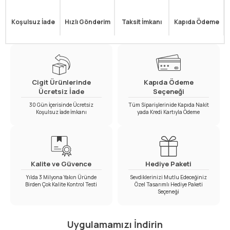
Koşulsuz İade
Hızlı Gönderim
Taksit İmkanı
Kapıda Ödeme
Cigit Ürünlerinde
Kapıda Ödeme
Ücretsiz İade
Seçeneği
30 Gün İçerisinde Ücretsiz
Tüm Siparişlerinide Kapıda Nakit
Koşulsuz İade İmkanı
yada Kredi Kartıyla Ödeme
Kalite ve Güvence
Hediye Paketi
Yılda 3 Milyona Yakın Üründe
Sevdiklerinizi Mutlu Edeceğiniz
Birden Çok Kalite Kontrol Testi
Özel Tasarımlı Hediye Paketi
Seçeneği
Uygulamamızı İndirin