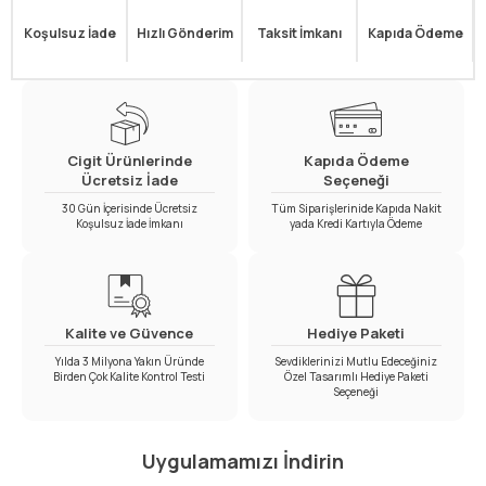
Koşulsuz İade
Hızlı Gönderim
Taksit İmkanı
Kapıda Ödeme
Cigit Ürünlerinde
Kapıda Ödeme
Ücretsiz İade
Seçeneği
30 Gün İçerisinde Ücretsiz
Tüm Siparişlerinide Kapıda Nakit
Koşulsuz İade İmkanı
yada Kredi Kartıyla Ödeme
Kalite ve Güvence
Hediye Paketi
Yılda 3 Milyona Yakın Üründe
Sevdiklerinizi Mutlu Edeceğiniz
Birden Çok Kalite Kontrol Testi
Özel Tasarımlı Hediye Paketi
Seçeneği
Uygulamamızı İndirin