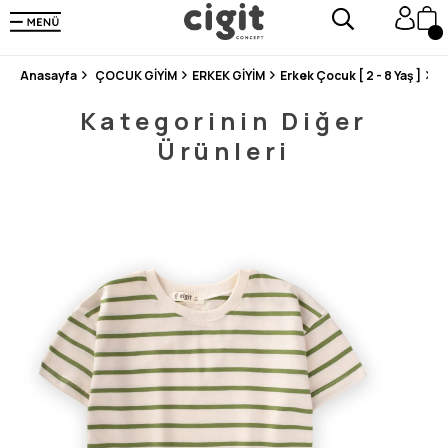
250.000'DEN FAZLA DEĞERLENDİRMEDE 5 ÜZERİNDEN 4.8 PUAN ALDI ⭐⭐⭐⭐⭐
3 MİLYONDAN FAZLA MUTLU MÜŞTERİ ❤️ 10 MİLYON ÜRÜN
Anasayfa
ÇOCUK GİYİM
ERKEK GİYİM
Erkek Çocuk [ 2 - 8 Yaş ]
Ç
Kategorinin Diğer
Ürünleri