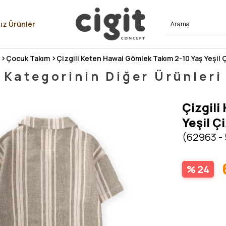
⭐⭐⭐⭐
ız Ürünler
Çocuk Takım
Çizgili Keten Hawai Gömlek Takım 2-10 Yaş Yeşil Ç
Kategorinin Diğer Ürünleri
Çizgili
Yeşil Çi
(62963 -
24