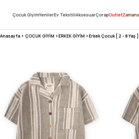
250.000'DEN FAZLA DEĞERLENDİRMEDE 5 ÜZERİNDEN 4.8 PUAN ALDI ⭐
Çocuk Giyim
Yeniler
Ev Tekstili
Aksesuar
Çorap
Outlet
Zamans
3 MİLYONDAN FAZLA MUTLU MÜŞTERİ ❤️ 10 MİLYON ÜRÜN
Anasayfa
ÇOCUK GİYİM
ERKEK GİYİM
Erkek Çocuk [ 2 - 8 Yaş ]