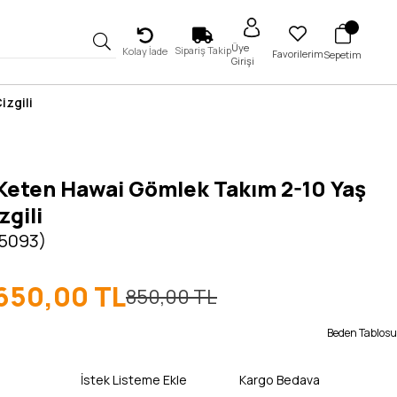
Üye
Sipariş Takip
Kolay İade
Favorilerim
Sepetim
Girişi
izgili
 Keten Hawai Gömlek Takım 2-10 Yaş
zgili
 5093)
650,00 TL
850,00 TL
Beden Tablosu
İstek Listeme Ekle
Kargo Bedava