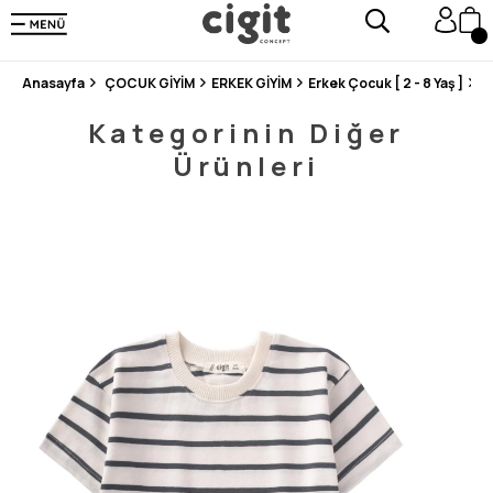
250.000'DEN FAZLA DEĞERLENDİRMEDE 5 ÜZERİNDEN 4.8 PUAN ALDI ⭐⭐⭐⭐⭐
3 MİLYONDAN FAZLA MUTLU MÜŞTERİ ❤️ 10 MİLYON ÜRÜN
Anasayfa
ÇOCUK GİYİM
ERKEK GİYİM
Erkek Çocuk [ 2 - 8 Yaş ]
Ç
Kategorinin Diğer
Ürünleri