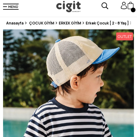
250.000'DEN FAZLA DEĞERLENDİRMEDE 5 ÜZERİNDEN 4.8 PUAN ALDI ⭐⭐⭐⭐⭐
3 MİLYONDAN FAZLA MUTLU MÜŞTERİ ❤️ 10 MİLYON ÜRÜN
Anasayfa
ÇOCUK GİYİM
ERKEK GİYİM
Erkek Çocuk [ 2 - 8 Yaş ]
Ç
OUTLET