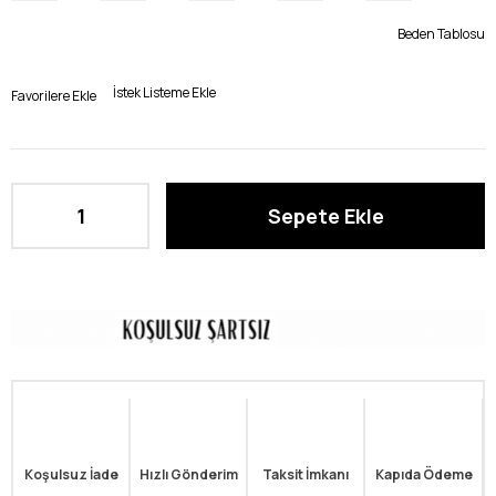
Beden Tablosu
İstek Listeme Ekle
Favorilere Ekle
Koşulsuz İade
Hızlı Gönderim
Taksit İmkanı
Kapıda Ödeme