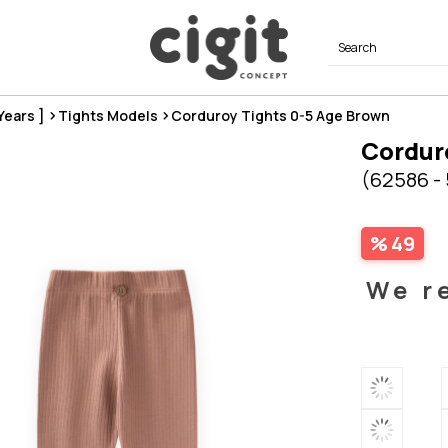
 Years ]
Tights Models
Corduroy Tights 0-5 Age Brown
Cordur
(62586 -
49
We r