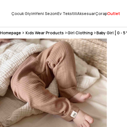
En Uygun Fiyat Garantisi !
Çocuk Giyim
Yeni Sezon
Ev Tekstili
Aksesuar
Çorap
Outlet
300₺ ve Üzeri Alışverişlerde Kargo Ücretsiz !
Koşulsuz Şartsız İade İmkanı
Homepage
Kıds Wear Products
Girl Clothing
Baby Girl [ 0 - 5