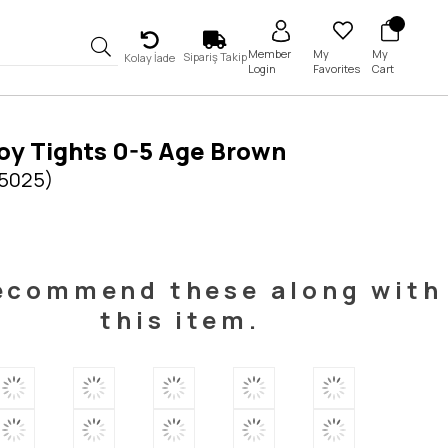
My
My
Member
Sipariş Takip
Kolay İade
Favorites
Cart
Login
oy Tights 0-5 Age Brown
 5025)
ecommend these along with
this item.