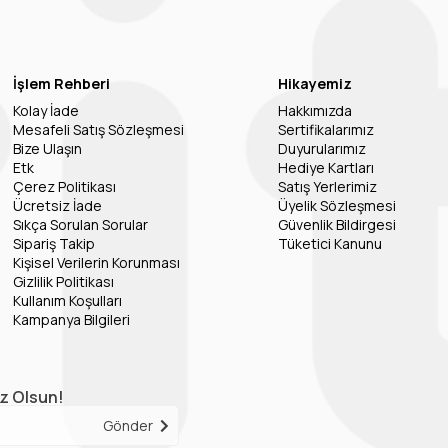
İşlem Rehberi
Hikayemiz
Kolay İade
Hakkımızda
Mesafeli Satış Sözleşmesi
Sertifikalarımız
Bize Ulaşın
Duyurularımız
Etk
Hediye Kartları
Çerez Politikası
Satış Yerlerimiz
Ücretsiz İade
Üyelik Sözleşmesi
Sıkça Sorulan Sorular
Güvenlik Bildirgesi
Sipariş Takip
Tüketici Kanunu
Kişisel Verilerin Korunması
Gizlilik Politikası
Kullanım Koşulları
Kampanya Bilgileri
iz Olsun!
Gönder