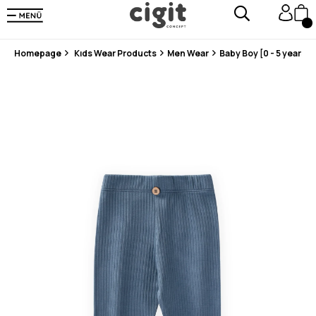
En Uygun Fiyat Garantisi !
300₺ ve Üzeri Alışverişlerde Kargo Ücretsiz !
Koşulsuz Şartsız İade İmkanı
Homepage
Kıds Wear Products
Men Wear
Baby Boy [0 - 5 years]