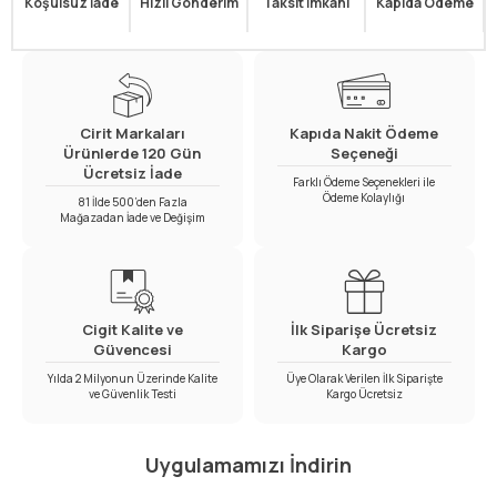
Koşulsuz İade
Hızlı Gönderim
Taksit İmkanı
Kapıda Ödeme
Cirit Markaları
Kapıda Nakit Ödeme
Ürünlerde 120 Gün
Seçeneği
Ücretsiz İade
Farklı Ödeme Seçenekleri ile
Ödeme Kolaylığı
81 İlde 500’den Fazla
Mağazadan İade ve Değişim
Cigit Kalite ve
İlk Siparişe Ücretsiz
Güvencesi
Kargo
Yılda 2 Milyonun Üzerinde Kalite
Üye Olarak Verilen İlk Siparişte
ve Güvenlik Testi
Kargo Ücretsiz
Uygulamamızı İndirin