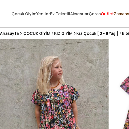
250.000'DEN FAZLA DEĞERLENDİRMEDE 5 ÜZERİNDEN 4.8 PUAN ALDI ⭐
Çocuk Giyim
Yeniler
Ev Tekstili
Aksesuar
Çorap
Outlet
Zamans
3 MİLYONDAN FAZLA MUTLU MÜŞTERİ ❤️ 10 MİLYON ÜRÜN
Anasayfa
ÇOCUK GİYİM
KIZ GİYİM
Kız Çocuk [ 2 - 8 Yaş ]
Elb