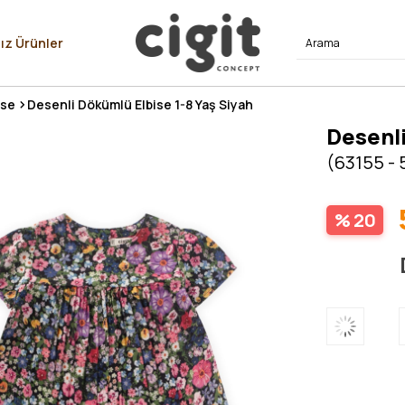
⭐⭐⭐⭐
ız Ürünler
ise
Desenli Dökümlü Elbise 1-8 Yaş Siyah
Desenli
(63155 - 
20