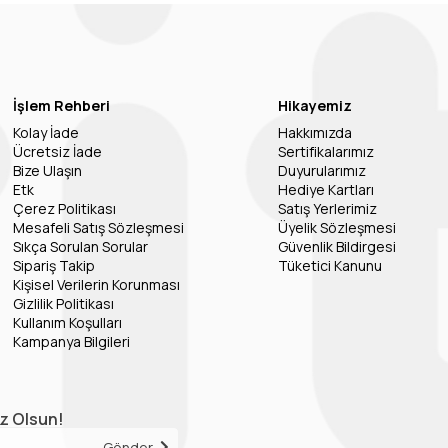
İşlem Rehberi
Hikayemiz
Kolay İade
Hakkımızda
Ücretsiz İade
Sertifikalarımız
Bize Ulaşın
Duyurularımız
Etk
Hediye Kartları
Çerez Politikası
Satış Yerlerimiz
Mesafeli Satış Sözleşmesi
Üyelik Sözleşmesi
Sıkça Sorulan Sorular
Güvenlik Bildirgesi
Sipariş Takip
Tüketici Kanunu
Kişisel Verilerin Korunması
Gizlilik Politikası
Kullanım Koşulları
Kampanya Bilgileri
iz Olsun!
Gönder