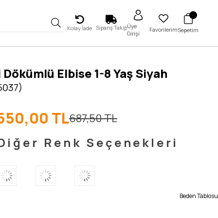
Üye
Sipariş Takip
Kolay İade
Favorilerim
Sepetim
Girişi
 Dökümlü Elbise 1-8 Yaş Siyah
5037)
550,00 TL
687,50 TL
Diğer Renk Seçenekleri
Beden Tablosu