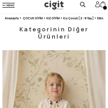
250.000'DEN FAZLA DEĞERLENDİRMEDE 5 ÜZERİNDEN 4.8 PUAN ALDI ⭐⭐⭐⭐⭐
3 MİLYONDAN FAZLA MUTLU MÜŞTERİ ❤️ 10 MİLYON ÜRÜN
Anasayfa
ÇOCUK GİYİM
KIZ GİYİM
Kız Çocuk [ 2 - 8 Yaş ]
Elbise
Kategorinin Diğer
Ürünleri