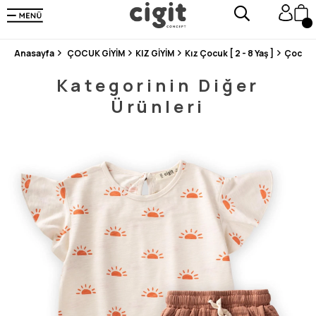
250.000'DEN FAZLA DEĞERLENDİRMEDE 5 ÜZERİNDEN 4.8 PUAN ALDI ⭐⭐⭐⭐⭐
3 MİLYONDAN FAZLA MUTLU MÜŞTERİ ❤️ 10 MİLYON ÜRÜN
Anasayfa
ÇOCUK GİYİM
KIZ GİYİM
Kız Çocuk [ 2 - 8 Yaş ]
Çocuk 
Kategorinin Diğer
Ürünleri