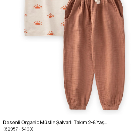
Desenli Organic Müslin Şalvarlı Takım 2-8 Yaş
(62957 - 5498)
Ekru - Açık Kahve