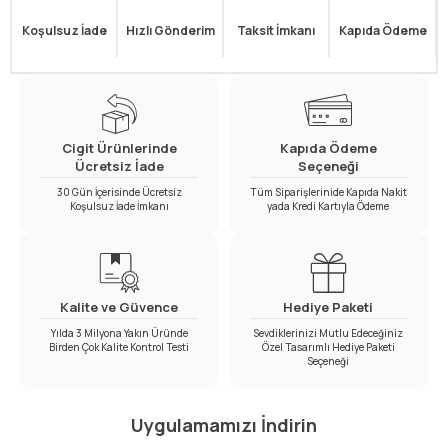
Koşulsuz İade
Hızlı Gönderim
Taksit İmkanı
Kapıda Ödeme
Cigit Ürünlerinde
Kapıda Ödeme
Ücretsiz İade
Seçeneği
30 Gün İçerisinde Ücretsiz
Tüm Siparişlerinide Kapıda Nakit
Koşulsuz İade İmkanı
yada Kredi Kartıyla Ödeme
Kalite ve Güvence
Hediye Paketi
Yılda 3 Milyona Yakın Üründe
Sevdiklerinizi Mutlu Edeceğiniz
Birden Çok Kalite Kontrol Testi
Özel Tasarımlı Hediye Paketi
Seçeneği
Uygulamamızı İndirin