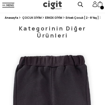
250.000'DEN FAZLA DEĞERLENDİRMEDE 5 ÜZERİNDEN 4.8 PUAN ALDI ⭐⭐⭐⭐⭐
3 MİLYONDAN FAZLA MUTLU MÜŞTERİ ❤️ 10 MİLYON ÜRÜN
Anasayfa
ÇOCUK GİYİM
ERKEK GİYİM
Erkek Çocuk [ 2 - 8 Yaş ]
Al
Kategorinin Diğer
Ürünleri