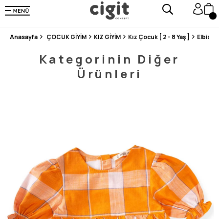
250.000'DEN FAZLA DEĞERLENDİRMEDE 5 ÜZERİNDEN 4.8 PUAN ALDI ⭐⭐⭐⭐⭐
3 MİLYONDAN FAZLA MUTLU MÜŞTERİ ❤️ 10 MİLYON ÜRÜN
Anasayfa
ÇOCUK GİYİM
KIZ GİYİM
Kız Çocuk [ 2 - 8 Yaş ]
Elbise
Kategorinin Diğer
Ürünleri