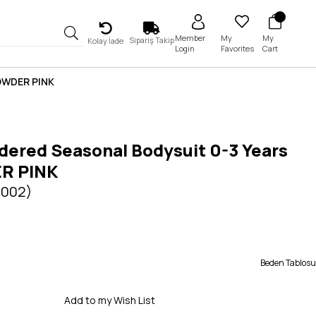
My
My
Member
Sipariş Takip
Kolay İade
Favorites
Cart
Login
POWDER PINK
dered Seasonal Bodysuit 0-3 Years
R PINK
5002)
Beden Tablosu
Add to my Wish List