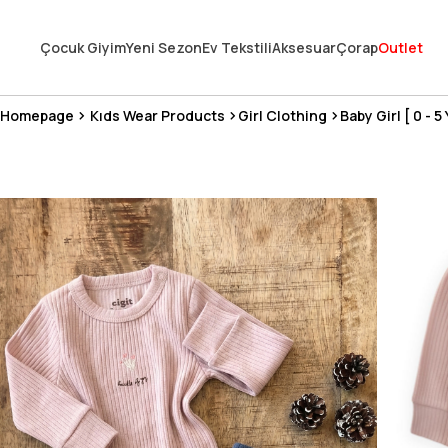
En Uygun Fiyat Garantisi !
Çocuk Giyim
Yeni Sezon
Ev Tekstili
Aksesuar
Çorap
Outlet
300₺ ve Üzeri Alışverişlerde Kargo Ücretsiz !
Koşulsuz Şartsız İade İmkanı
Homepage
Kıds Wear Products
Girl Clothing
Baby Girl [ 0 - 5