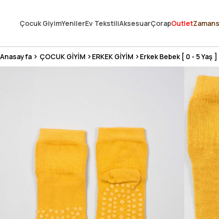
250.000'DEN FAZLA DEĞERLENDİRMEDE 5 ÜZERİNDEN 4.8 PUAN ALDI ⭐
Çocuk Giyim
Yeniler
Ev Tekstili
Aksesuar
Çorap
Outlet
Zamans
3 MİLYONDAN FAZLA MUTLU MÜŞTERİ ❤️ 10 MİLYON ÜRÜN
Anasayfa
ÇOCUK GİYİM
ERKEK GİYİM
Erkek Bebek [ 0 - 5 Yaş ]