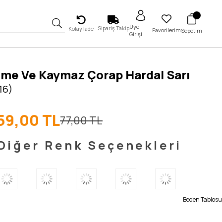
Üye
Sipariş Takip
Kolay İade
Favorilerim
Sepetim
Girişi
me Ve Kaymaz Çorap Hardal Sarı
16)
59,00 TL
77,00 TL
Diğer Renk Seçenekleri
Beden Tablosu