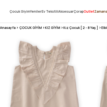
250.000'DEN FAZLA DEĞERLENDİRMEDE 5 ÜZERİNDEN 4.8 PUAN ALDI ⭐
Çocuk Giyim
Yeniler
Ev Tekstili
Aksesuar
Çorap
Outlet
Zamans
3 MİLYONDAN FAZLA MUTLU MÜŞTERİ ❤️ 10 MİLYON ÜRÜN
Anasayfa
ÇOCUK GİYİM
KIZ GİYİM
Kız Çocuk [ 2 - 8 Yaş ]
Elb