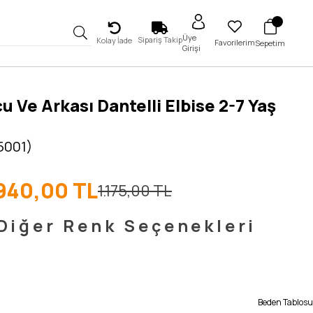
Üye
Sipariş Takip
Kolay İade
Favorilerim
Sepetim
Girişi
u Ve Arkası Dantelli Elbise 2-7 Yaş
5001)
940,00 TL
1.175,00 TL
Diğer Renk Seçenekleri
Beden Tablosu