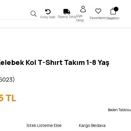
Üye
Sipariş Takip
Kolay İade
Favorilerim
Sepetim
Girişi
Kelebek Kol T-Shırt Takım 1-8 Yaş
 5023)
5 TL
Beden Tablosu
İstek Listeme Ekle
Kargo Bedava