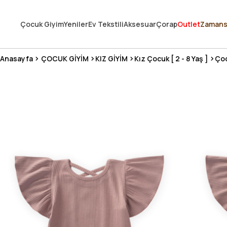
250.000'DEN FAZLA DEĞERLENDİRMEDE 5 ÜZERİNDEN 4.8 PUAN ALDI ⭐
Çocuk Giyim
Yeniler
Ev Tekstili
Aksesuar
Çorap
Outlet
Zamans
3 MİLYONDAN FAZLA MUTLU MÜŞTERİ ❤️ 10 MİLYON ÜRÜN
Anasayfa
ÇOCUK GİYİM
KIZ GİYİM
Kız Çocuk [ 2 - 8 Yaş ]
Çoc