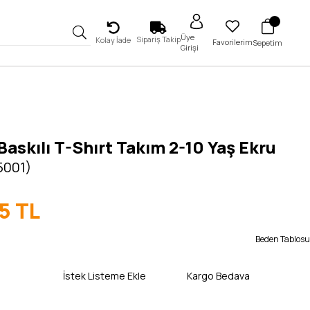
Üye
Sipariş Takip
Kolay İade
Favorilerim
Sepetim
Girişi
Baskılı T-Shırt Takım 2-10 Yaş Ekru
5001)
5 TL
Beden Tablosu
İstek Listeme Ekle
Kargo Bedava