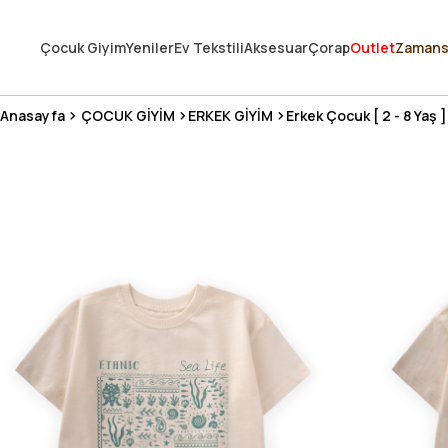
250.000'DEN FAZLA DEĞERLENDİRMEDE 5 ÜZERİNDEN 4.8 PUAN ALDI ⭐
Çocuk Giyim
Yeniler
Ev Tekstili
Aksesuar
Çorap
Outlet
Zamans
3 MİLYONDAN FAZLA MUTLU MÜŞTERİ ❤️ 10 MİLYON ÜRÜN
Anasayfa
ÇOCUK GİYİM
ERKEK GİYİM
Erkek Çocuk [ 2 - 8 Yaş ]