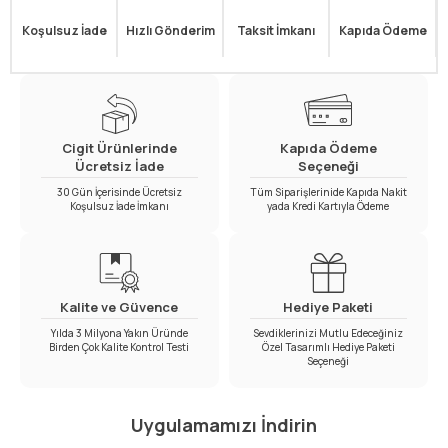
Koşulsuz İade
Hızlı Gönderim
Taksit İmkanı
Kapıda Ödeme
Cigit Ürünlerinde
Kapıda Ödeme
Ücretsiz İade
Seçeneği
30 Gün İçerisinde Ücretsiz
Tüm Siparişlerinide Kapıda Nakit
Koşulsuz İade İmkanı
yada Kredi Kartıyla Ödeme
Kalite ve Güvence
Hediye Paketi
Yılda 3 Milyona Yakın Üründe
Sevdiklerinizi Mutlu Edeceğiniz
Birden Çok Kalite Kontrol Testi
Özel Tasarımlı Hediye Paketi
Seçeneği
Uygulamamızı İndirin