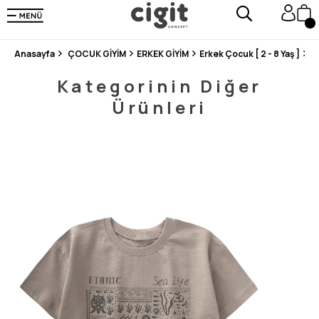
250.000'DEN FAZLA DEĞERLENDİRMEDE 5 ÜZERİNDEN 4.8 PUAN ALDI ⭐⭐⭐⭐⭐
3 MİLYONDAN FAZLA MUTLU MÜŞTERİ ❤️ 10 MİLYON ÜRÜN
Anasayfa
ÇOCUK GİYİM
ERKEK GİYİM
Erkek Çocuk [ 2 - 8 Yaş ]
Ç
Kategorinin Diğer
Ürünleri