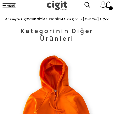
250.000'DEN FAZLA DEĞERLENDİRMEDE 5 ÜZERİNDEN 4.8 PUAN ALDI ⭐⭐⭐⭐⭐
3 MİLYONDAN FAZLA MUTLU MÜŞTERİ ❤️ 10 MİLYON ÜRÜN
Anasayfa
ÇOCUK GİYİM
KIZ GİYİM
Kız Çocuk [ 2 - 8 Yaş ]
Çocuk 
Kategorinin Diğer
Ürünleri