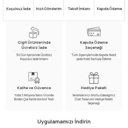
Koşulsuz İade
Hızlı Gönderim
Taksit İmkanı
Kapıda Ödeme
Cigit Ürünlerinde
Kapıda Ödeme
Ücretsiz İade
Seçeneği
30 Gün İçerisinde Ücretsiz
Tüm Siparişlerinide Kapıda Nakit
Koşulsuz İade İmkanı
yada Kredi Kartıyla Ödeme
Kalite ve Güvence
Hediye Paketi
Yılda 3 Milyona Yakın Üründe
Sevdiklerinizi Mutlu Edeceğiniz
Birden Çok Kalite Kontrol Testi
Özel Tasarımlı Hediye Paketi
Seçeneği
Uygulamamızı İndirin