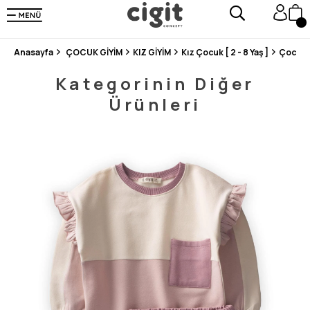
250.000'DEN FAZLA DEĞERLENDİRMEDE 5 ÜZERİNDEN 4.8 PUAN ALDI ⭐⭐⭐⭐⭐
3 MİLYONDAN FAZLA MUTLU MÜŞTERİ ❤️ 10 MİLYON ÜRÜN
Anasayfa
ÇOCUK GİYİM
KIZ GİYİM
Kız Çocuk [ 2 - 8 Yaş ]
Çocuk 
Kategorinin Diğer
Ürünleri