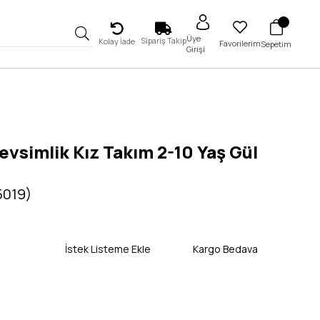
Üye
Sipariş Takip
Kolay İade
Favorilerim
Sepetim
Girişi
 Mevsimlik Kız Takım 2-10 Yaş Gül
5019)
İstek Listeme Ekle
Kargo Bedava