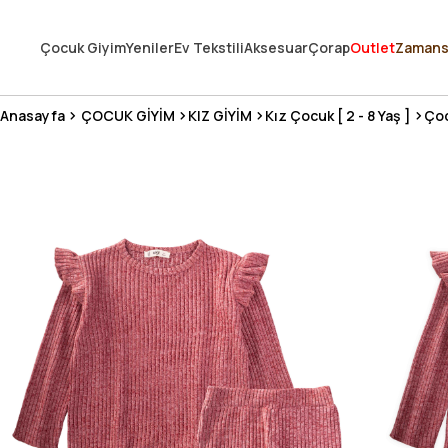
250.000'DEN FAZLA DEĞERLENDİRMEDE 5 ÜZERİNDEN 4.8 PUAN ALDI ⭐
Çocuk Giyim
Yeniler
Ev Tekstili
Aksesuar
Çorap
Outlet
Zamans
3 MİLYONDAN FAZLA MUTLU MÜŞTERİ ❤️ 10 MİLYON ÜRÜN
Anasayfa
ÇOCUK GİYİM
KIZ GİYİM
Kız Çocuk [ 2 - 8 Yaş ]
Çoc