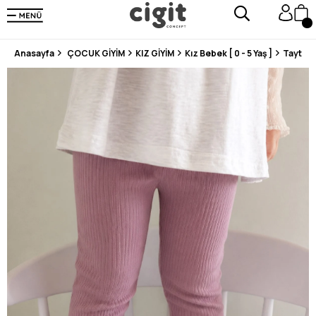
250.000'DEN FAZLA DEĞERLENDİRMEDE 5 ÜZERİNDEN 4.8 PUAN ALDI ⭐⭐⭐⭐⭐
3 MİLYONDAN FAZLA MUTLU MÜŞTERİ ❤️ 10 MİLYON ÜRÜN
Anasayfa
ÇOCUK GİYİM
KIZ GİYİM
Kız Bebek [ 0 - 5 Yaş ]
Tayt