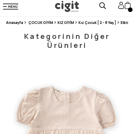
250.000'DEN FAZLA DEĞERLENDİRMEDE 5 ÜZERİNDEN 4.8 PUAN ALDI ⭐⭐⭐⭐⭐
3 MİLYONDAN FAZLA MUTLU MÜŞTERİ ❤️ 10 MİLYON ÜRÜN
Anasayfa
ÇOCUK GİYİM
KIZ GİYİM
Kız Çocuk [ 2 - 8 Yaş ]
Elbise
Kategorinin Diğer
Ürünleri