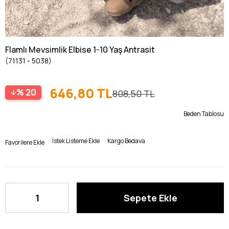
Flamlı Mevsimlik Elbise 1-10 Yaş Antrasit
(71131 - 5038)
646,80 TL
20
808,50 TL
Beden Tablosu
İstek Listeme Ekle
Kargo Bedava
Favorilere Ekle