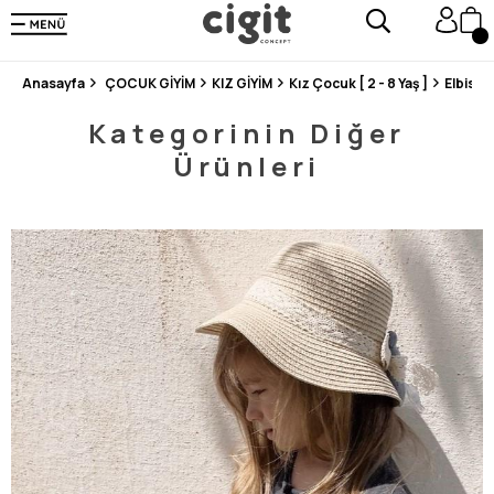
250.000'DEN FAZLA DEĞERLENDİRMEDE 5 ÜZERİNDEN 4.8 PUAN ALDI ⭐⭐⭐⭐⭐
3 MİLYONDAN FAZLA MUTLU MÜŞTERİ ❤️ 10 MİLYON ÜRÜN
Anasayfa
ÇOCUK GİYİM
KIZ GİYİM
Kız Çocuk [ 2 - 8 Yaş ]
Elbise
Kategorinin Diğer
Ürünleri