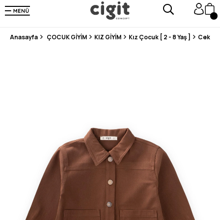
250.000'DEN FAZLA DEĞERLENDİRMEDE 5 ÜZERİNDEN 4.8 PUAN ALDI ⭐⭐⭐⭐⭐
3 MİLYONDAN FAZLA MUTLU MÜŞTERİ ❤️ 10 MİLYON ÜRÜN
Anasayfa
ÇOCUK GİYİM
KIZ GİYİM
Kız Çocuk [ 2 - 8 Yaş ]
Ceket