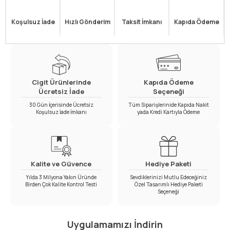
Koşulsuz İade
Hızlı Gönderim
Taksit İmkanı
Kapıda Ödeme
Cigit Ürünlerinde
Kapıda Ödeme
Ücretsiz İade
Seçeneği
30 Gün İçerisinde Ücretsiz
Tüm Siparişlerinide Kapıda Nakit
Koşulsuz İade İmkanı
yada Kredi Kartıyla Ödeme
Kalite ve Güvence
Hediye Paketi
Yılda 3 Milyona Yakın Üründe
Sevdiklerinizi Mutlu Edeceğiniz
Birden Çok Kalite Kontrol Testi
Özel Tasarımlı Hediye Paketi
Seçeneği
Uygulamamızı İndirin