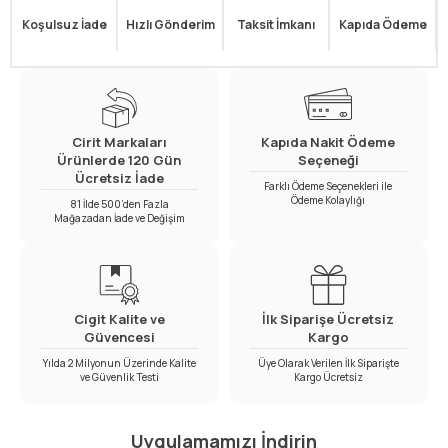
Koşulsuz İade
Hızlı Gönderim
Taksit İmkanı
Kapıda Ödeme
Cirit Markaları
Kapıda Nakit Ödeme
Ürünlerde 120 Gün
Seçeneği
Ücretsiz İade
Farklı Ödeme Seçenekleri ile
Ödeme Kolaylığı
81 İlde 500’den Fazla
Mağazadan İade ve Değişim
Cigit Kalite ve
İlk Siparişe Ücretsiz
Güvencesi
Kargo
Yılda 2 Milyonun Üzerinde Kalite
Üye Olarak Verilen İlk Siparişte
ve Güvenlik Testi
Kargo Ücretsiz
Uygulamamızı İndirin