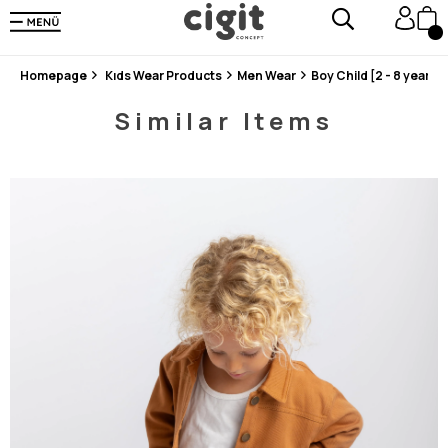
En Uygun Fiyat Garantisi !
300₺ ve Üzeri Alışverişlerde Kargo Ücretsiz !
Koşulsuz Şartsız İade İmkanı
Homepage
Kıds Wear Products
Men Wear
Boy Child [2 - 8 years]
Similar Items