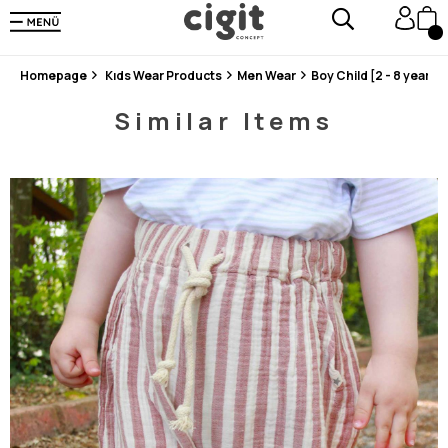
En Uygun Fiyat Garantisi !
300₺ ve Üzeri Alışverişlerde Kargo Ücretsiz !
Koşulsuz Şartsız İade İmkanı
Homepage
Kıds Wear Products
Men Wear
Boy Child [2 - 8 years]
Similar Items