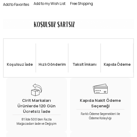
Add to my Wish List
Free Shipping
Add to Favorites
Koşulsuz İade
Hızlı Gönderim
Taksit İmkanı
Kapıda Ödeme
Cirit Markaları
Kapıda Nakit Ödeme
Ürünlerde 120 Gün
Seçeneği
Ücretsiz İade
Farklı Ödeme Seçenekleri ile
Ödeme Kolaylığı
81 İlde 500’den Fazla
Mağazadan İade ve Değişim