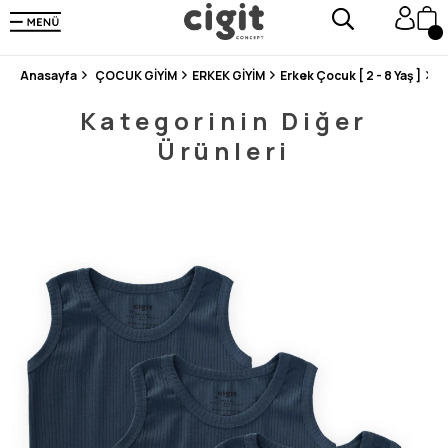
250.000'DEN FAZLA DEĞERLENDİRMEDE 5 ÜZERİNDEN 4.8 PUAN ALDI ⭐⭐⭐⭐⭐
3 MİLYONDAN FAZLA MUTLU MÜŞTERİ ❤️ 10 MİLYON ÜRÜN
Anasayfa
ÇOCUK GİYİM
ERKEK GİYİM
Erkek Çocuk [ 2 - 8 Yaş ]
Ç
Kategorinin Diğer
Ürünleri