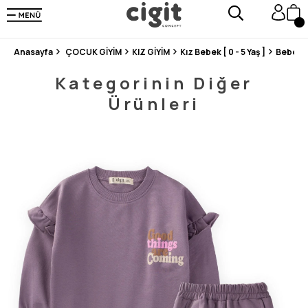
250.000'DEN FAZLA DEĞERLENDİRMEDE 5 ÜZERİNDEN 4.8 PUAN ALDI ⭐⭐⭐⭐⭐
3 MİLYONDAN FAZLA MUTLU MÜŞTERİ ❤️ 10 MİLYON ÜRÜN
Anasayfa
ÇOCUK GİYİM
KIZ GİYİM
Kız Bebek [ 0 - 5 Yaş ]
Bebek 
Kategorinin Diğer
Ürünleri