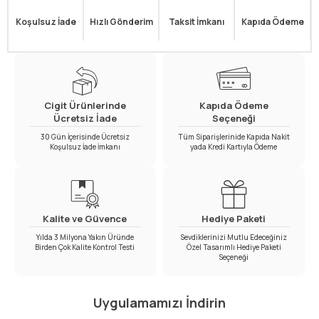
Koşulsuz İade
Hızlı Gönderim
Taksit İmkanı
Kapıda Ödeme
Cigit Ürünlerinde
Kapıda Ödeme
Ücretsiz İade
Seçeneği
30 Gün İçerisinde Ücretsiz
Tüm Siparişlerinide Kapıda Nakit
Koşulsuz İade İmkanı
yada Kredi Kartıyla Ödeme
Kalite ve Güvence
Hediye Paketi
Yılda 3 Milyona Yakın Üründe
Sevdiklerinizi Mutlu Edeceğiniz
Birden Çok Kalite Kontrol Testi
Özel Tasarımlı Hediye Paketi
Seçeneği
Uygulamamızı İndirin