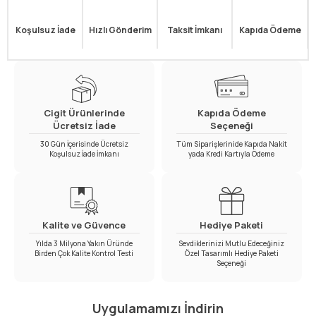
Koşulsuz İade
Hızlı Gönderim
Taksit İmkanı
Kapıda Ödeme
Cigit Ürünlerinde
Kapıda Ödeme
Ücretsiz İade
Seçeneği
30 Gün İçerisinde Ücretsiz
Tüm Siparişlerinide Kapıda Nakit
Koşulsuz İade İmkanı
yada Kredi Kartıyla Ödeme
Kalite ve Güvence
Hediye Paketi
Yılda 3 Milyona Yakın Üründe
Sevdiklerinizi Mutlu Edeceğiniz
Birden Çok Kalite Kontrol Testi
Özel Tasarımlı Hediye Paketi
Seçeneği
Uygulamamızı İndirin