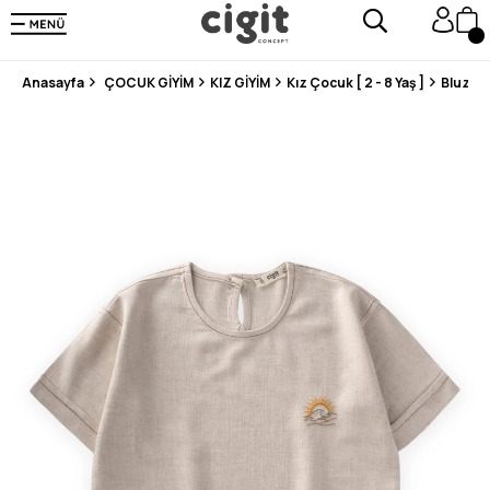
250.000'DEN FAZLA DEĞERLENDİRMEDE 5 ÜZERİNDEN 4.8 PUAN ALDI ⭐⭐⭐⭐⭐
3 MİLYONDAN FAZLA MUTLU MÜŞTERİ ❤️ 10 MİLYON ÜRÜN
Anasayfa
ÇOCUK GİYİM
KIZ GİYİM
Kız Çocuk [ 2 - 8 Yaş ]
Bluz