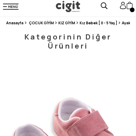
250.000'DEN FAZLA DEĞERLENDİRMEDE 5 ÜZERİNDEN 4.8 PUAN ALDI ⭐⭐⭐⭐⭐
3 MİLYONDAN FAZLA MUTLU MÜŞTERİ ❤️ 10 MİLYON ÜRÜN
Anasayfa
ÇOCUK GİYİM
KIZ GİYİM
Kız Bebek [ 0 - 5 Yaş ]
Ayakka
Kategorinin Diğer
Ürünleri