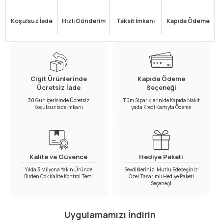
Koşulsuz İade
Hızlı Gönderim
Taksit İmkanı
Kapıda Ödeme
Cigit Ürünlerinde
Kapıda Ödeme
Ücretsiz İade
Seçeneği
30 Gün İçerisinde Ücretsiz
Tüm Siparişlerinide Kapıda Nakit
Koşulsuz İade İmkanı
yada Kredi Kartıyla Ödeme
Kalite ve Güvence
Hediye Paketi
Yılda 3 Milyona Yakın Üründe
Sevdiklerinizi Mutlu Edeceğiniz
Birden Çok Kalite Kontrol Testi
Özel Tasarımlı Hediye Paketi
Seçeneği
Uygulamamızı İndirin