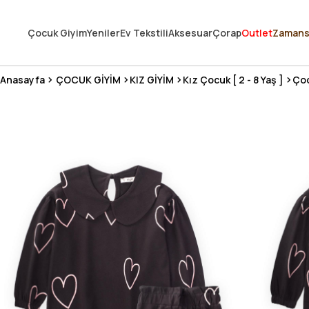
250.000'DEN FAZLA DEĞERLENDİRMEDE 5 ÜZERİNDEN 4.8 PUAN ALDI ⭐
Çocuk Giyim
Yeniler
Ev Tekstili
Aksesuar
Çorap
Outlet
Zamans
3 MİLYONDAN FAZLA MUTLU MÜŞTERİ ❤️ 10 MİLYON ÜRÜN
Anasayfa
ÇOCUK GİYİM
KIZ GİYİM
Kız Çocuk [ 2 - 8 Yaş ]
Çoc