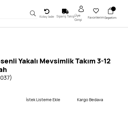
Üye
Sipariş Takip
Kolay İade
Favorilerim
Sepetim
Girişi
senli Yakalı Mevsimlik Takım 3-12
ah
5037)
İstek Listeme Ekle
Kargo Bedava