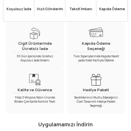
Koşulsuz İade
Hızlı Gönderim
Taksit İmkanı
Kapıda Ödeme
Cigit Ürünlerinde
Kapıda Ödeme
Ücretsiz İade
Seçeneği
30 Gün İçerisinde Ücretsiz
Tüm Siparişlerinide Kapıda Nakit
Koşulsuz İade İmkanı
yada Kredi Kartıyla Ödeme
Kalite ve Güvence
Hediye Paketi
Yılda 3 Milyona Yakın Üründe
Sevdiklerinizi Mutlu Edeceğiniz
Birden Çok Kalite Kontrol Testi
Özel Tasarımlı Hediye Paketi
Seçeneği
Uygulamamızı İndirin