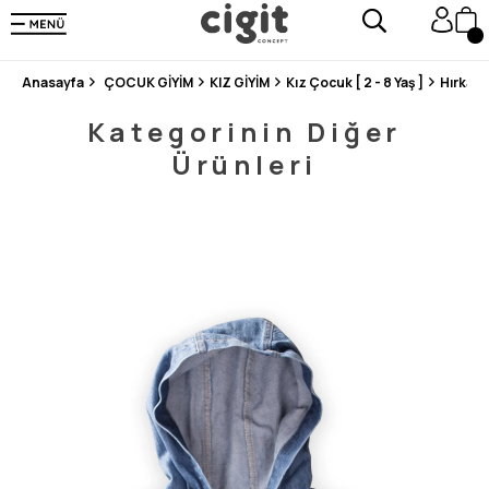
250.000'DEN FAZLA DEĞERLENDİRMEDE 5 ÜZERİNDEN 4.8 PUAN ALDI ⭐⭐⭐⭐⭐
3 MİLYONDAN FAZLA MUTLU MÜŞTERİ ❤️ 10 MİLYON ÜRÜN
Anasayfa
ÇOCUK GİYİM
KIZ GİYİM
Kız Çocuk [ 2 - 8 Yaş ]
Hırka/
Kategorinin Diğer
Ürünleri