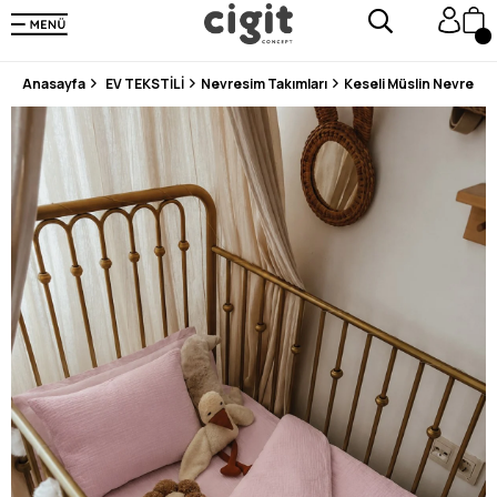
250.000'DEN FAZLA DEĞERLENDİRMEDE 5 ÜZERİNDEN 4.8 PUAN ALDI ⭐⭐⭐⭐⭐
3 MİLYONDAN FAZLA MUTLU MÜŞTERİ ❤️ 10 MİLYON ÜRÜN
Anasayfa
EV TEKSTİLİ
Nevresim Takımları