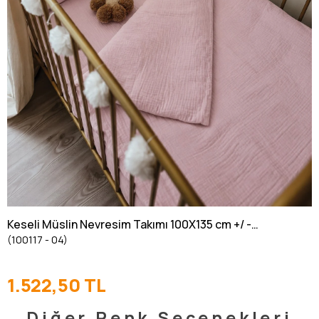
Keseli Müslin Nevresim Takımı 100X135 cm +/ -
(100117 - 04)
3cm Çarşaf 120X150 Yastık 35X45 cm Pudra
Pembe
1.522,50 TL
Diğer Renk Seçenekleri