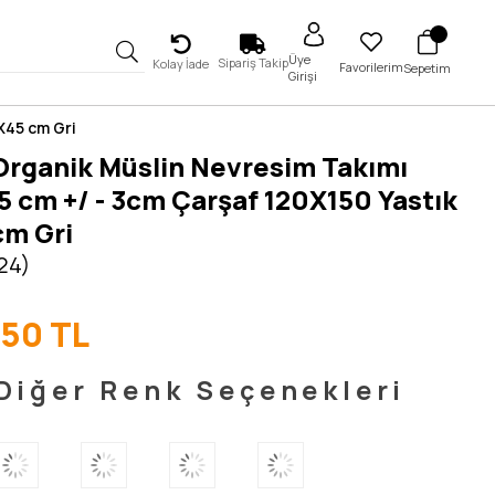
Üye
Sipariş Takip
Kolay İade
Favorilerim
Sepetim
Girişi
X45 cm Gri
Organik Müslin Nevresim Takımı
 cm +/ - 3cm Çarşaf 120X150 Yastık
cm Gri
 24)
,50 TL
Diğer Renk Seçenekleri