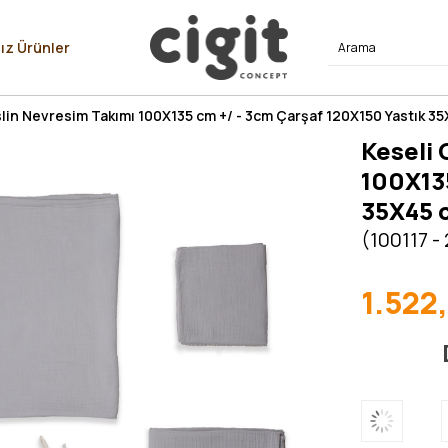
⭐⭐⭐⭐
ız Ürünler
lin Nevresim Takımı 100X135 cm +/ - 3cm Çarşaf 120X150 Yastık 35
Keseli 
100X135
35X45 
(100117 -
1.522