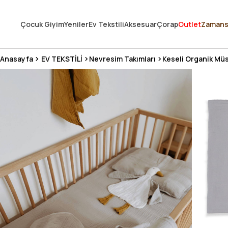
250.000'DEN FAZLA DEĞERLENDİRMEDE 5 ÜZERİNDEN 4.8 PUAN ALDI ⭐
Çocuk Giyim
Yeniler
Ev Tekstili
Aksesuar
Çorap
Outlet
Zamans
3 MİLYONDAN FAZLA MUTLU MÜŞTERİ ❤️ 10 MİLYON ÜRÜN
Anasayfa
EV TEKSTİLİ
Nevresim Takımları
Keseli Organik Müs