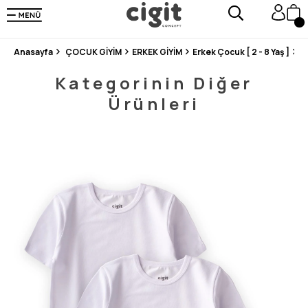
250.000'DEN FAZLA DEĞERLENDİRMEDE 5 ÜZERİNDEN 4.8 PUAN ALDI ⭐⭐⭐⭐⭐
3 MİLYONDAN FAZLA MUTLU MÜŞTERİ ❤️ 10 MİLYON ÜRÜN
Anasayfa
ÇOCUK GİYİM
ERKEK GİYİM
Erkek Çocuk [ 2 - 8 Yaş ]
Ç
Kategorinin Diğer
Ürünleri