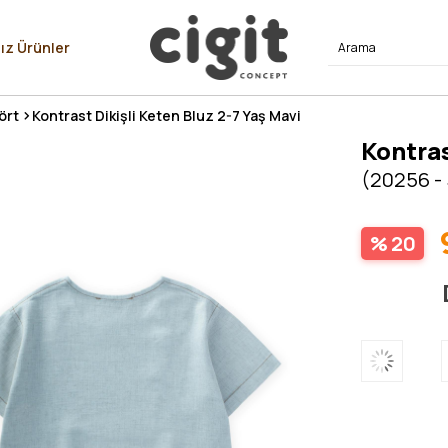
⭐⭐⭐⭐
ız Ürünler
ört
Kontrast Dikişli Keten Bluz 2-7 Yaş Mavi
Kontras
(20256 -
20