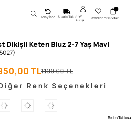
Üye
Sipariş Takip
Kolay İade
Favorilerim
Sepetim
Girişi
t Dikişli Keten Bluz 2-7 Yaş Mavi
 5027)
950,00 TL
1.190,00 TL
Diğer Renk Seçenekleri
Beden Tablosu