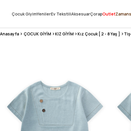
250.000'DEN FAZLA DEĞERLENDİRMEDE 5 ÜZERİNDEN 4.8 PUAN ALDI ⭐
Çocuk Giyim
Yeniler
Ev Tekstili
Aksesuar
Çorap
Outlet
Zamans
3 MİLYONDAN FAZLA MUTLU MÜŞTERİ ❤️ 10 MİLYON ÜRÜN
Anasayfa
ÇOCUK GİYİM
KIZ GİYİM
Kız Çocuk [ 2 - 8 Yaş ]
Tiş