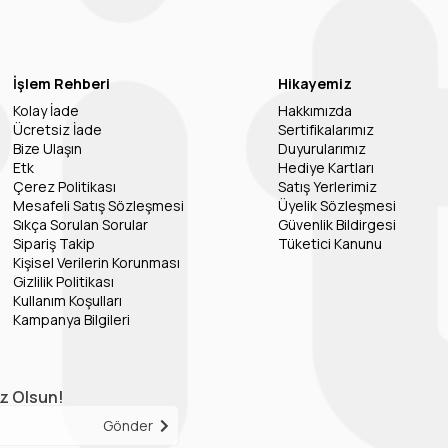
İşlem Rehberi
Hikayemiz
Kolay İade
Hakkımızda
Ücretsiz İade
Sertifikalarımız
Bize Ulaşın
Duyurularımız
Etk
Hediye Kartları
Çerez Politikası
Satış Yerlerimiz
Mesafeli Satış Sözleşmesi
Üyelik Sözleşmesi
Sıkça Sorulan Sorular
Güvenlik Bildirgesi
Sipariş Takip
Tüketici Kanunu
Kişisel Verilerin Korunması
Gizlilik Politikası
Kullanım Koşulları
Kampanya Bilgileri
iz Olsun!
Gönder