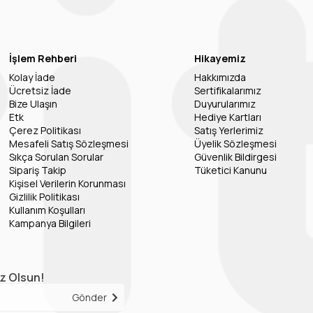
İşlem Rehberi
Hikayemiz
Kolay İade
Hakkımızda
Ücretsiz İade
Sertifikalarımız
Bize Ulaşın
Duyurularımız
Etk
Hediye Kartları
Çerez Politikası
Satış Yerlerimiz
Mesafeli Satış Sözleşmesi
Üyelik Sözleşmesi
Sıkça Sorulan Sorular
Güvenlik Bildirgesi
Sipariş Takip
Tüketici Kanunu
Kişisel Verilerin Korunması
Gizlilik Politikası
Kullanım Koşulları
Kampanya Bilgileri
iz Olsun!
Gönder