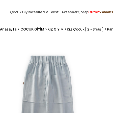
250.000'DEN FAZLA DEĞERLENDİRMEDE 5 ÜZERİNDEN 4.8 PUAN ALDI ⭐
Çocuk Giyim
Yeniler
Ev Tekstili
Aksesuar
Çorap
Outlet
Zamans
3 MİLYONDAN FAZLA MUTLU MÜŞTERİ ❤️ 10 MİLYON ÜRÜN
Anasayfa
ÇOCUK GİYİM
KIZ GİYİM
Kız Çocuk [ 2 - 8 Yaş ]
Pan