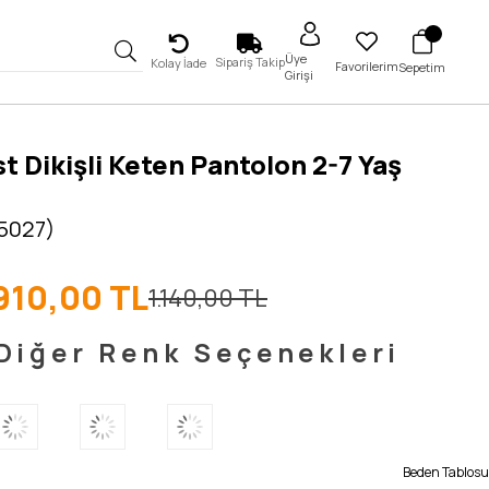
Üye
Sipariş Takip
Kolay İade
Favorilerim
Sepetim
Girişi
t Dikişli Keten Pantolon 2-7 Yaş
 5027)
910,00 TL
1.140,00 TL
Diğer Renk Seçenekleri
Beden Tablosu