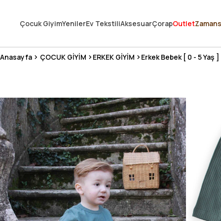
250.000'DEN FAZLA DEĞERLENDİRMEDE 5 ÜZERİNDEN 4.8 PUAN ALDI ⭐
Çocuk Giyim
Yeniler
Ev Tekstili
Aksesuar
Çorap
Outlet
Zamans
3 MİLYONDAN FAZLA MUTLU MÜŞTERİ ❤️ 10 MİLYON ÜRÜN
Anasayfa
ÇOCUK GİYİM
ERKEK GİYİM
Erkek Bebek [ 0 - 5 Yaş ]