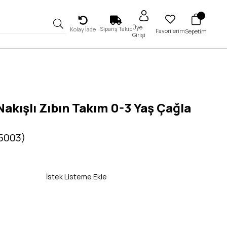
Üye
Sipariş Takip
Kolay İade
Favorilerim
Sepetim
Girişi
akışlı Zıbın Takım 0-3 Yaş Çağla
 5003)
İstek Listeme Ekle