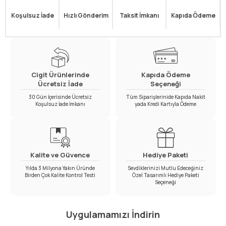
Koşulsuz İade
Hızlı Gönderim
Taksit İmkanı
Kapıda Ödeme
Cigit Ürünlerinde
Kapıda Ödeme
Ücretsiz İade
Seçeneği
30 Gün İçerisinde Ücretsiz
Tüm Siparişlerinide Kapıda Nakit
Koşulsuz İade İmkanı
yada Kredi Kartıyla Ödeme
Kalite ve Güvence
Hediye Paketi
Yılda 3 Milyona Yakın Üründe
Sevdiklerinizi Mutlu Edeceğiniz
Birden Çok Kalite Kontrol Testi
Özel Tasarımlı Hediye Paketi
Seçeneği
Uygulamamızı İndirin