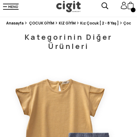
250.000'DEN FAZLA DEĞERLENDİRMEDE 5 ÜZERİNDEN 4.8 PUAN ALDI ⭐⭐⭐⭐⭐
3 MİLYONDAN FAZLA MUTLU MÜŞTERİ ❤️ 10 MİLYON ÜRÜN
Anasayfa
ÇOCUK GİYİM
KIZ GİYİM
Kız Çocuk [ 2 - 8 Yaş ]
Çocuk 
Kategorinin Diğer
Ürünleri