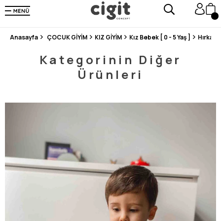
250.000'DEN FAZLA DEĞERLENDİRMEDE 5 ÜZERİNDEN 4.8 PUAN ALDI ⭐⭐⭐⭐⭐
3 MİLYONDAN FAZLA MUTLU MÜŞTERİ ❤️ 10 MİLYON ÜRÜN
Anasayfa
ÇOCUK GİYİM
KIZ GİYİM
Kız Bebek [ 0 - 5 Yaş ]
Hırka / 
Kategorinin Diğer
Ürünleri