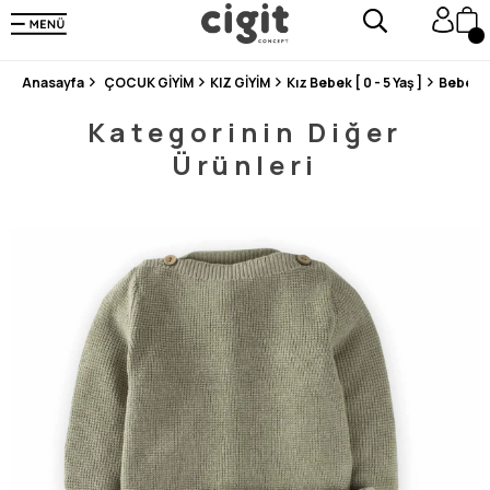
250.000'DEN FAZLA DEĞERLENDİRMEDE 5 ÜZERİNDEN 4.8 PUAN ALDI ⭐⭐⭐⭐⭐
3 MİLYONDAN FAZLA MUTLU MÜŞTERİ ❤️ 10 MİLYON ÜRÜN
Anasayfa
ÇOCUK GİYİM
KIZ GİYİM
Kız Bebek [ 0 - 5 Yaş ]
Bebek 
Kategorinin Diğer
Ürünleri