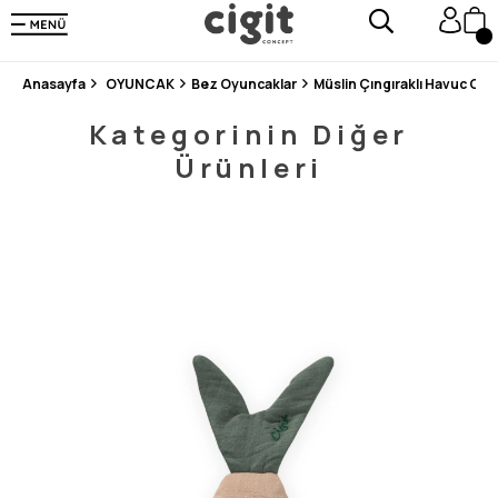
250.000'DEN FAZLA DEĞERLENDİRMEDE 5 ÜZERİNDEN 4.8 PUAN ALDI ⭐⭐⭐⭐⭐
3 MİLYONDAN FAZLA MUTLU MÜŞTERİ ❤️ 10 MİLYON ÜRÜN
Anasayfa
OYUNCAK
Bez Oyuncaklar
Müslin Çıngıraklı Havuc Oy
Kategorinin Diğer
Ürünleri