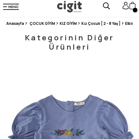
250.000'DEN FAZLA DEĞERLENDİRMEDE 5 ÜZERİNDEN 4.8 PUAN ALDI ⭐⭐⭐⭐⭐
3 MİLYONDAN FAZLA MUTLU MÜŞTERİ ❤️ 10 MİLYON ÜRÜN
Anasayfa
ÇOCUK GİYİM
KIZ GİYİM
Kız Çocuk [ 2 - 8 Yaş ]
Elbise
Kategorinin Diğer
Ürünleri