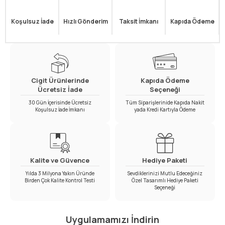
Koşulsuz İade
Hızlı Gönderim
Taksit İmkanı
Kapıda Ödeme
Cigit Ürünlerinde
Kapıda Ödeme
Ücretsiz İade
Seçeneği
30 Gün İçerisinde Ücretsiz
Tüm Siparişlerinide Kapıda Nakit
Koşulsuz İade İmkanı
yada Kredi Kartıyla Ödeme
Kalite ve Güvence
Hediye Paketi
Yılda 3 Milyona Yakın Üründe
Sevdiklerinizi Mutlu Edeceğiniz
Birden Çok Kalite Kontrol Testi
Özel Tasarımlı Hediye Paketi
Seçeneği
Uygulamamızı İndirin