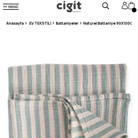
250.000'DEN FAZLA DEĞERLENDİRMEDE 5 ÜZERİNDEN 4.8 PUAN ALDI ⭐⭐⭐⭐⭐
3 MİLYONDAN FAZLA MUTLU MÜŞTERİ ❤️ 10 MİLYON ÜRÜN
Anasayfa
EV TEKSTİLİ
Battaniyeler
Naturel Battaniye 90X100Cm Ye