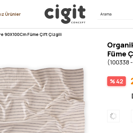
⭐⭐⭐⭐
ız Ürünler
ye 90X100Cm Füme Çift Çizgili
Organi
Füme Çi
(100338 -
42