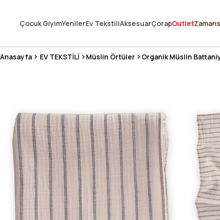
250.000'DEN FAZLA DEĞERLENDİRMEDE 5 ÜZERİNDEN 4.8 PUAN ALDI ⭐
Çocuk Giyim
Yeniler
Ev Tekstili
Aksesuar
Çorap
Outlet
Zamans
3 MİLYONDAN FAZLA MUTLU MÜŞTERİ ❤️ 10 MİLYON ÜRÜN
Anasayfa
EV TEKSTİLİ
Müslin Örtüler
Organik Müslin Battani