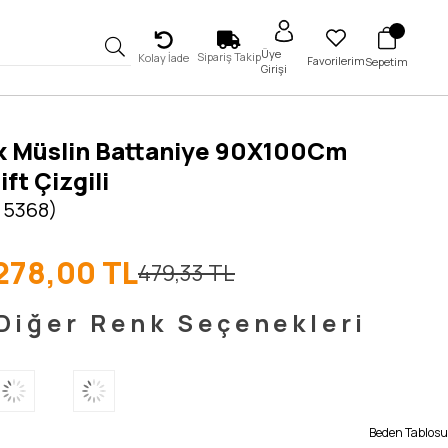
Üye
Sipariş Takip
Kolay İade
Favorilerim
Sepetim
Girişi
k Müslin Battaniye 90X100Cm
ft Çizgili
 5368)
278,00 TL
479,33 TL
Diğer Renk Seçenekleri
Beden Tablosu