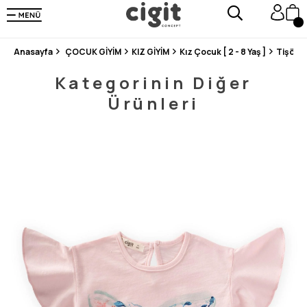
250.000'DEN FAZLA DEĞERLENDİRMEDE 5 ÜZERİNDEN 4.8 PUAN ALDI ⭐⭐⭐⭐⭐
3 MİLYONDAN FAZLA MUTLU MÜŞTERİ ❤️ 10 MİLYON ÜRÜN
Anasayfa
ÇOCUK GİYİM
KIZ GİYİM
Kız Çocuk [ 2 - 8 Yaş ]
Tişört
Kategorinin Diğer
Ürünleri