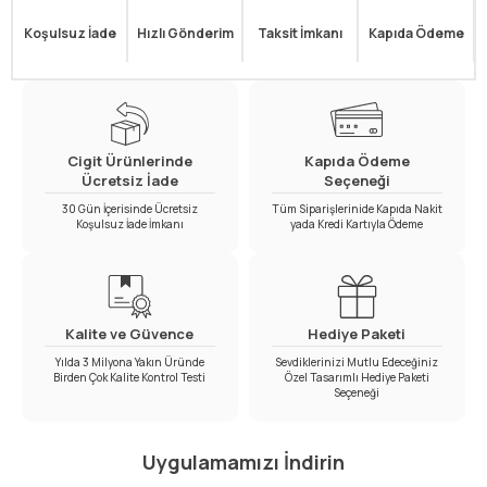
Koşulsuz İade
Hızlı Gönderim
Taksit İmkanı
Kapıda Ödeme
Cigit Ürünlerinde
Kapıda Ödeme
Ücretsiz İade
Seçeneği
30 Gün İçerisinde Ücretsiz
Tüm Siparişlerinide Kapıda Nakit
Koşulsuz İade İmkanı
yada Kredi Kartıyla Ödeme
Kalite ve Güvence
Hediye Paketi
Yılda 3 Milyona Yakın Üründe
Sevdiklerinizi Mutlu Edeceğiniz
Birden Çok Kalite Kontrol Testi
Özel Tasarımlı Hediye Paketi
Seçeneği
Uygulamamızı İndirin