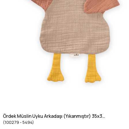
Ördek Müslin Uyku Arkadaşı (Yıkanmıştır) 35x35
(100279 - 5494)
cm Kahve Vizon