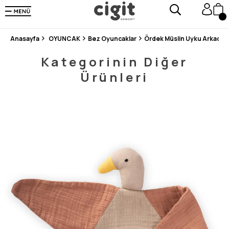
250.000'DEN FAZLA DEĞERLENDİRMEDE 5 ÜZERİNDEN 4.8 PUAN ALDI ⭐⭐⭐⭐⭐
3 MİLYONDAN FAZLA MUTLU MÜŞTERİ ❤️ 10 MİLYON ÜRÜN
Anasayfa
OYUNCAK
Bez Oyuncaklar
Ördek Müslin Uyku Arkadaşı
Kategorinin Diğer
Ürünleri